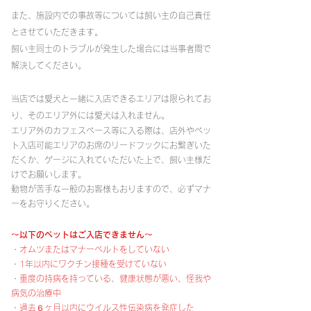
また、施設内での事故等については飼い主の自己責任
とさせていただきます。
飼い主同士のトラブルが発生した場合には当事者間で
解決してください。
当店では愛犬と一緒に入店できるエリアは限られてお
り、そのエリア外には愛犬は入れません。
エリア外のカフェスペース等に入る際は、店外やペッ
ト入店可能エリアのお席のリードフックにお繋ぎいた
だくか、ゲージに入れていただいた上で、飼い主様だ
けでお願いします。
動物が苦手な一般のお客様もおりますので、必ずマナ
ーをお守りください。
〜以下のペットはご入店できません〜
・オムツまたはマナーベルトをしていない
・1年以内にワクチン接種を受けていない
・重度の持病を持っている、健康状態が悪い、怪我や
病気の治療中
・過去６ヶ月以内にウイルス性伝染病を発症した