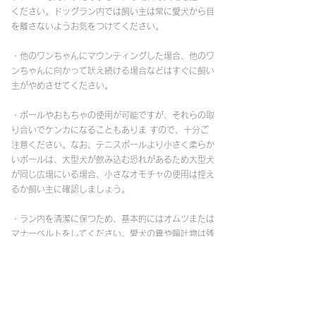
ください。ドッグラン内では飼い主は常に愛犬から目
を離さないようお気をつけてください。
・他のワンちゃんにマウンティングした場合、他のワ
ンちゃんに向かって吠え続ける場合などはすぐに飼い
主がやめさせてください。
・ボールやおもちゃの使用が可能ですが、それらの取
り合いでケンカになることもありま すので、十分ご
注意ください。なお、テニスボールより小さく柔らか
いボールは、大型犬が飲み込む恐れがあるため大型犬
が同じ広場にいる場合、小さなオモチャの使用は控え
るか飼い主に確認しましょう。
・ラン内を清潔に保つため、基本的にはオムツまたは
マナーベルトをしてください。愛犬の糞や嘔吐物は残
らず拾い、家まで持ち帰って処分してください。店
内・公園内のゴミ箱に捨てたり、トイレに流したりし
ないでください。もし、愛犬がオシッコをした時は、
水を多めにかけてください。