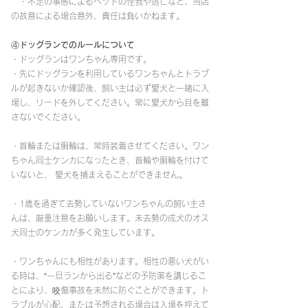
・不足の事態によるペットの怪我や逃亡など、当店
の故意による場合意外、責任は負いかねます。
④ドッグランでのルールについて
・ドッグランはワンちゃん専用です。
・先にドッグランを利用しているワンちゃんとトラブ
ルが起きないか確認後、飼い主は必ず愛犬と一緒に入
場し、リードを外してください。常に愛犬から目を離
さないでください。
・首輪または胴輪は、常時装着させてください。ワン
ちゃん同士ケンカになったとき、首輪や胴輪を付けて
いないと、 愛犬を捕まえることができません。
・1歳を過ぎて去勢していないワンちゃんの飼い主さ
んは、厳重注意をお願いします。未去勢の成犬のオス
犬同士のケンカが多く発生しています。
・ワンちゃんにも相性があります。相性の悪い犬がい
る時は、“一旦ランから出る”などの予防策を講じるこ
とにより、咬傷事故を未然に防ぐことができます。ト
ラブルが心配、または予想される場合は入場を控えて