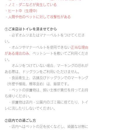
・ノミ・ダニなどが発生している
・ヒート中（生理中）
・人間や他のペットに対して攻撃性がある
①ご来店はトイレを済ませてから
・必ずオムツまたはマナーベルトをつけてくださ
い。
・オムツやマナーベルトを使用できない
正当な理由
がある場合のみ
、ペットシートを敷いてご利用くださ
い。
オムツをつけていない場合、マーキングの恐れが
ある際は、ドッグランをご利用いただけません。
・食品衛生上、店舗及びドッグランでのマーキング
（外壁や植栽、柵等含め）は、厳禁です。
・ペットの排泄物は、飼い主様が責任を持ってお持
ち帰りください。
・排泄物は店内・公園内のゴミ箱に捨てたり、トイ
レに流したりしないでください。
②店内での過ごし方
・店内へはペットの足を拭くなどし、綺麗な状態に