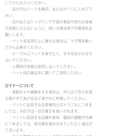
してからお入りください。
・店内ではリードを着用、またはゲージに入れて下
さい。
・店内またはドッグランで不測の事故や他のお客様
の迷惑にならないように、飼い主様自身での管理をお
願いします。
・ペットを座席の上に乗せる場合は、ラグ等を敷い
てからお乗せください。
・テーブルにペットを乗せたり、手や足をかけさせ
ないでください。
・人間用の食器は使用しないでください。
・ペット用の器は床に置いてご使用ください。
③マナーについて
・無駄吠えや威嚇をする場合は、外に出て気分を落
ち着かせてあげるなど速やかに制御してください。
・ペットに起因するお客様同士のトラブルにつきま
しては、当店では一切の責任を負いかねます。
・ペットに起因する店舗や家具、備品の損傷や汚損
につきましては、相当額を請求させていただく場合が
ございます。